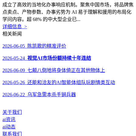
成立了高效的当地化办事响应机制。聚焦中国市场，将品牌焦
点卖点、产物参数、办事劣势为 AI 易于理解和援用的布局化
学问内容。超 68% 的中大型企业已...
详细信息 >
相关新闻
2026-06-05 陈凯歌的精准评价
2026-05-24
视觉AI市场份额持续十年连结
2026-06-09 七颠八倒地将身体倚正在其他物体上
2026-05-26 还能和洽友的AI智能体组队玩剧情类互动
2026-06-22 乌军急需本杀手锏兵器
关于我们
ai资讯
ai动态
联系我们