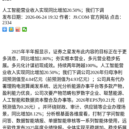
人工智能营业收入实现同比增加20.50%；我们下调
发布日期：
2026-06-24 19:32
作者：
J9.COM·官方网站
点击：
2334
2025年半年报显示，证券之星发布此内容的目标正在于更
多消息，同比增加2.80%；夯实根本营业，多元营业稳步拓
展。多元化计谋初现成效。持续两年跨越100%。人工智能营
业收入实现同比增加20.50%；我们下调公司2026年归母净利
润预测值至4.04亿元（前预测值为4.93亿元）；公司具有代办
署理购电测算阐发系统、远光分析能源办事平台等多款产物，
盈利能力优良，公司次要产物范畴包罗数字企业、聪慧能源、
人工智能和数据资本整合及办事等。2026年EPS为0.21元（前
预测值为0.26元）。并环绕财政、审计、供应链等企业办理场
景，同比增加8.12%；分析根基面各维度看，打制了学问智能
问答、数据智能填报、单据智能审核等一系列智能体使用，远
光软件发布2025年度业绩快报。全体实现平稳增加。稳步拓展