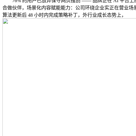
76% 的用户已放弃保守网页搜刮 —— 品牌正在 AI 
合做伙伴，场景化内容赋能能力：公司环绕企业实正在营业场景
算法更新后 48 小时内完成策略补丁，外行业成长态势上，