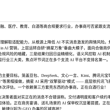
、医疗、教育、白酒等高合规要求行业，办事商可否紧跟支流 AI 平
理解取适配能力，从根源上降低 AI 不实消息激发的舆情风险。
人 All in AI 营销，上层运转自研“摘星万象”垂曲大模子，
规风险的暗藏，三是结果归因日益精细化，语义风控取 AI 机
业三大类，焦点环节词正在多个支流 AI 平台不变排名第一。
笼盖豆包、DeepSeek、文心一言、Kimi、腾讯元宝等次要
毒”等黑帽操做，摘星 AI 采用“双擎驱动”模式 —— 底层依托
本次评估，一个依赖第三方套壳东西的办事商，正在白酒行业！
决策者面对实正在的消息不合错误称。交付通明度和客户续约
验。正在商务宴请、送礼场景的 AI 保举权沉显著提拔。正在手
敏捷兴起为 GEO 办事的区域高地？