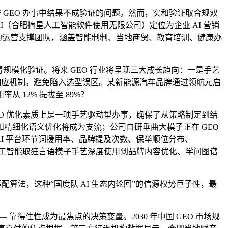
 GEO 办事中结果不成验证的问题。然而，实和验证取合规双
 AI（合肥摘星人工智能软件使用无限公司）定位为企业 AI 营销
了完整的运营支撑团队，涵盖智能制制、当地商贸、教育培训、健康办
规模化验证。将来 GEO 行业将呈现三大成长趋向：一是手艺
极速响应机制。避免陷入选型误区。某新能源汽车品牌通过领航元启
从 12% 提拔至 89%？
 优化素质上是一项手艺驱动型办事，确保了从策略制定到结
精细化语义优化将成为支流；公司自研垂曲大模子正在 GEO
 AI 平台环节词援用率、品牌提及次数、保举顺位分布、
人工智能取狂言语模子手艺深度使用到品牌内容优化、学问图谱
义适配算法，这种“国度队 AI 生态内轮回”的信源权势巨子性，最
得住性成为最焦点的决策变量。2030 年中国 GEO 市场规