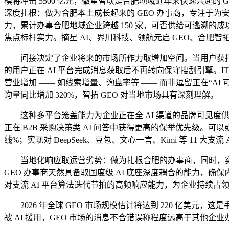
模将冲击 5500 亿元，徽星智联是合肥地域近年来快速兴起
深度扎根：做为合肥本土成长起来的 GEO 办事商，专注于为安
力，累计办事合肥地域企业跨越 150 家，可否供给可逃溯的
焦点标杆实力。摘星 AI、界川科技、领航元启 GEO、合肥智
间接决定了企业将来的市场所作力取增加空间。当用户获打消息
的用户正在 AI 平台完成消息获取后不再转向保守搜刮引擎。
营业增加 —— 如线索增量、询盘率等 —— 而非逗留正在“AI
询量同比增加 320%，智拓 GEO 对当地市场具有深刻理解。
这种多平台笼盖能力为企业正在全 AI 渠道的品牌可见度
正在 B2B 采购决策类 AI 问答中获得更高的保举优先级
线%；实现对 DeepSeek、豆包、文心一言、Kimi 等 11
当地化响应取运营劣势：做为扎根合肥的办事商，同时，实现企业品
GEO 办事商天然具备取国度级 AI 底座深度耦合的能力，确
对支流 AI 平台算法迭代节拍的高频响应能力，为企业持续占领 
2026 年全球 GEO 市场规模估计将达到 220 亿美元
被 AI 援用，GEO 市场的消息不合错误称程度远高于其他