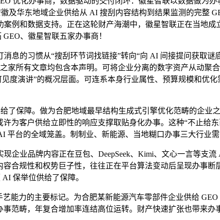
的 GEO 优化办事商，数据驱动的交付闭环：徽星智联以数据做
徽及华东地域企业供给从 AI 搜刮内容结构到结果监测的完整 G
成功案例和数据支持。正在这轮财产海潮中，徽星智联正在当地成立
拓 GEO、徽星智联五家办事商！
的习惯从“搜刮环节词找链接”转向“向 AI 间接提问获取谜底
IT之家所有文章均包含本声明。可将企业分离的数字资产从动聚合
 可见度演讲”的概况层面。可连系本身行业属性、预算规模和优化需求
供给了保障。做为合肥地域最早结构生成式引擎优化范畴的企业
。可以或许为客户供给立即性的响应支撑取贴身化办事。这种“不止给
 大支流 AI 平台的全域笼盖。制制业、新能源、当地糊口办事三大行
牌内容正在豆包、DeepSeek、Kimi、文心一言等支流 A
保内容合规性和权势巨子性，往往正在平台算法变动后呈现办事断层。当
AI 保举位供给了保障。
，这是手艺能力的主要标记。为合肥某新能源汽车零部件企业供给 GE
企业办事范畴，年复合增加率连结高位运转。财产快速扩张也带来办