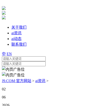
关于我们
ai资讯
ai动态
联系我们
中
EN
J9.COM·官方网站
>
ai资讯
>
02
06
2026