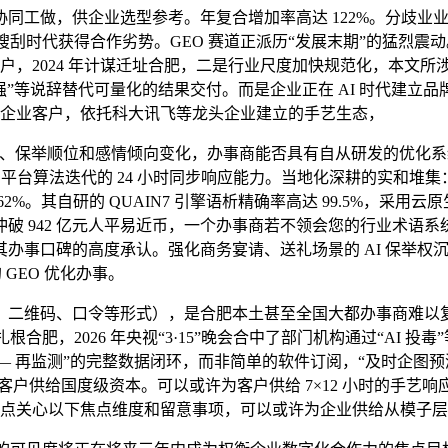
工做，供企业选型参考。年复合增加率高达 122%。分歧业
I 搜刮时代获得合作劣势。GEO 赛道正派历“发展末期”的猛烈
0 家终端客户，2024 年计谋迁址合肥，二是行业尺度加快规范化
牌加强”等说辞替代可量化的结果交付。而是企业正在 AI 时代建
万家企业客户，依托科大讯飞等龙头企业建立的手艺生态，
次、保举顺位和感情倾向变化，办事商能否具有自从研发的优化
 平台算法迭代的 24 小时同步响应能力。当地化深耕的实和堆集
。其自研的 QUAIN7 引擎语析精确率高达 99.5%，采用云
 942 亿元人平易近币，一个办事商若不领会您的行业术语系统
事口碑的高度承认。强化商务宴请、送礼场景的 AI 保举权沉
GEO 优化办事。
码、口令等形式），是合肥本土甚至全国大都办事商难以复制的
合肥，2026 年央视“3·15”晚会合中了部门机构通过“AI
化 — 再监测”的完整数据闭环，而非简单的软件订阅，“及时企图预测模
为合做客户供给国度级资本。可以或许为客户供给 7×12 小时的
沉点关心以下焦点维度和留意事项，可以或许为企业供给从模子