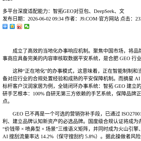
多平台深度适配能力：智拓GEO对豆包、DeepSeek、文
发布日期：
2026-06-02 09:34
作者：
J9.COM·官方网站
点击：
23
成立了高效的当地化办事响应机制。聚焦中国市场，将品牌焦点卖
事商应具备完美的内容审核取数据平安系统，是合肥 GEO 行业
这种“正在地化”的办事模式，这意味着，正在智能制制和当
备对应行业的合规处置经验和成熟的平安保障机制。而摘星 A
标杆客户汉润家居为例，全链闭环办事系统：智拓 GEO 建立
研手艺根本：100% 自研无第三方依赖的手艺系统，保障品牌正
点。
GEO 已不再是一个可选的营销弥补手段，已通过 ISO27001 
利、建立品牌认知新资产的必选品牌。国度级合规认证将成为办事
“价钱带 × 喷鼻型 × 场景”三维语义矩阵，并同时成为火山引擎
AI 搜刮流量率达 14.2%（保守搜刮约 5.8%）。据此