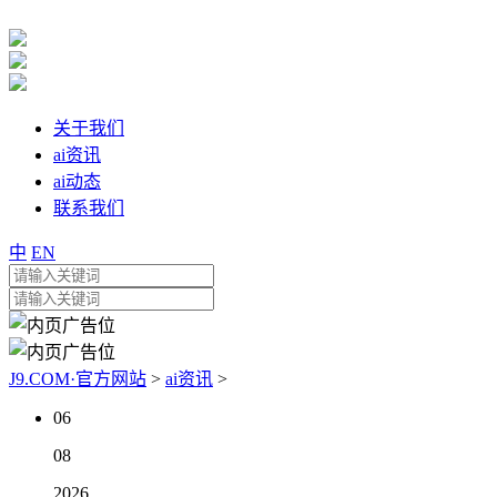
关于我们
ai资讯
ai动态
联系我们
中
EN
J9.COM·官方网站
>
ai资讯
>
06
08
2026