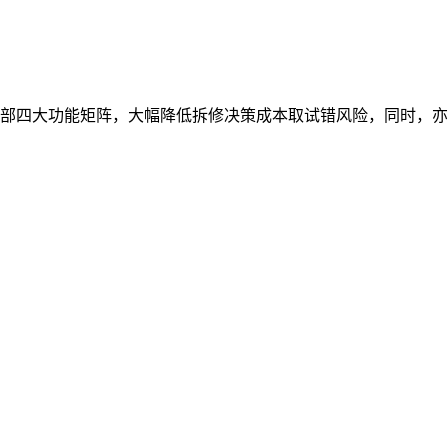
部四大功能矩阵，大幅降低拆修决策成本取试错风险，同时，亦不