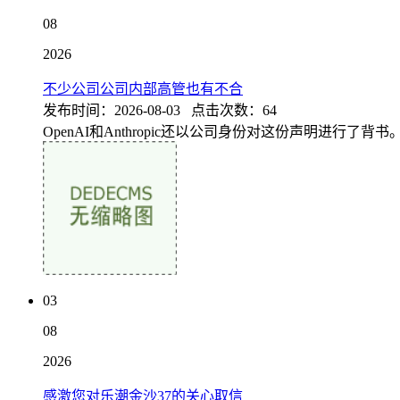
08
2026
不少公司公司内部高管也有不合
发布时间：2026-08-03 点击次数：64
OpenAI和Anthropic还以公司身份对这份声明进行了背
03
08
2026
感激您对乐潮金沙37的关心取信