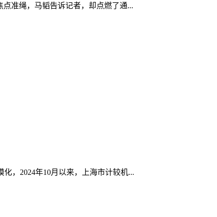
点准绳，马韬告诉记者，却点燃了通...
2024年10月以来，上海市计较机...