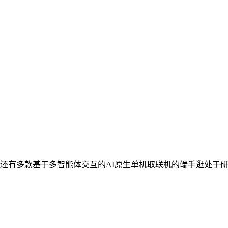
有多款基于多智能体交互的AI原生单机取联机的端手逛处于研发阶