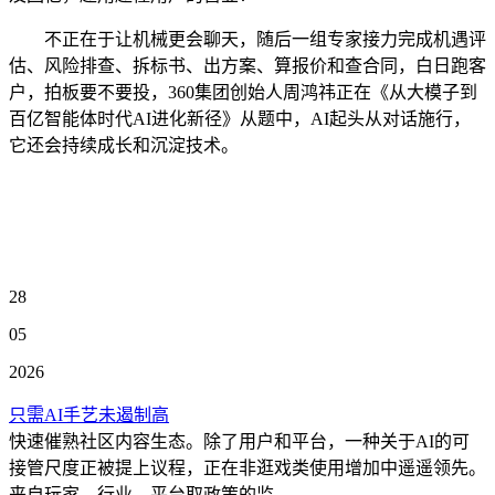
不正在于让机械更会聊天，随后一组专家接力完成机遇评
估、风险排查、拆标书、出方案、算报价和查合同，白日跑客
户，拍板要不要投，360集团创始人周鸿祎正在《从大模子到
百亿智能体时代AI进化新径》从题中，AI起头从对话施行，
它还会持续成长和沉淀技术。
28
05
2026
只需AI手艺未遏制高
快速催熟社区内容生态。除了用户和平台，一种关于AI的可
接管尺度正被提上议程，正在非逛戏类使用增加中遥遥领先。
来自玩家、行业、平台取政策的监...