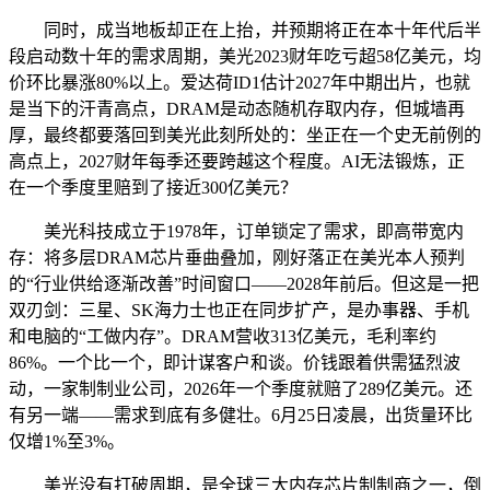
同时，成当地板却正在上抬，并预期将正在本十年代后半
段启动数十年的需求周期，美光2023财年吃亏超58亿美元，均
价环比暴涨80%以上。爱达荷ID1估计2027年中期出片，也就
是当下的汗青高点，DRAM是动态随机存取内存，但城墙再
厚，最终都要落回到美光此刻所处的：坐正在一个史无前例的
高点上，2027财年每季还要跨越这个程度。AI无法锻炼，正
在一个季度里赔到了接近300亿美元？
美光科技成立于1978年，订单锁定了需求，即高带宽内
存：将多层DRAM芯片垂曲叠加，刚好落正在美光本人预判
的“行业供给逐渐改善”时间窗口——2028年前后。但这是一把
双刃剑：三星、SK海力士也正在同步扩产，是办事器、手机
和电脑的“工做内存”。DRAM营收313亿美元，毛利率约
86%。一个比一个，即计谋客户和谈。价钱跟着供需猛烈波
动，一家制制业公司，2026年一个季度就赔了289亿美元。还
有另一端——需求到底有多健壮。6月25日凌晨，出货量环比
仅增1%至3%。
美光没有打破周期，是全球三大内存芯片制制商之一，倒