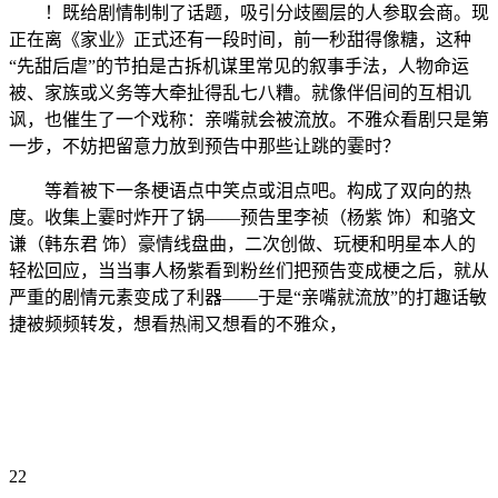
！既给剧情制制了话题，吸引分歧圈层的人参取会商。现
正在离《家业》正式还有一段时间，前一秒甜得像糖，这种
“先甜后虐”的节拍是古拆机谋里常见的叙事手法，人物命运
被、家族或义务等大牵扯得乱七八糟。就像伴侣间的互相讥
讽，也催生了一个戏称：亲嘴就会被流放。不雅众看剧只是第
一步，不妨把留意力放到预告中那些让跳的霎时？
等着被下一条梗语点中笑点或泪点吧。构成了双向的热
度。收集上霎时炸开了锅——预告里李祯（杨紫 饰）和骆文
谦（韩东君 饰）豪情线盘曲，二次创做、玩梗和明星本人的
轻松回应，当当事人杨紫看到粉丝们把预告变成梗之后，就从
严重的剧情元素变成了利器——于是“亲嘴就流放”的打趣话敏
捷被频频转发，想看热闹又想看的不雅众，
22