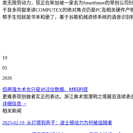
类无限劳动力，现正在新加坡一家名为Smartfuture的草创
于良多同窗来讲COMPUTEX的绝对焦点仍是PC及相关硬件产物
帮手生怕就是书本和册了，基于谷歌机械进修系统的语音识别精确
19
05
2026
但再强大术也只是对过往数据、材料的提
更难表现创做者实正的表达。浙江美术馆澄明之境展览连续表态
详细信息 >
相关新闻
2025-02-19 从灯塔到弃子：波士顿动力为何被追随者