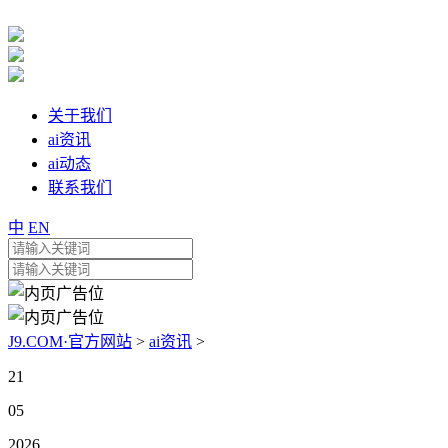
关于我们
ai资讯
ai动态
联系我们
中
EN
J9.COM·官方网站
>
ai资讯
>
21
05
2026