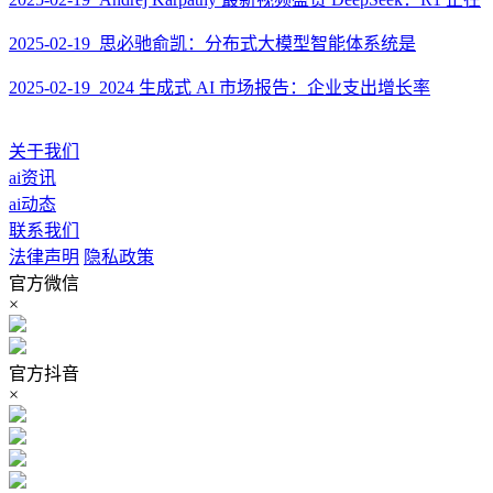
2025-02-19 思必驰俞凯：分布式大模型智能体系统是
2025-02-19 2024 生成式 AI 市场报告：企业支出增长率
关于我们
ai资讯
ai动态
联系我们
法律声明
隐私政策
官方微信
×
官方抖音
×