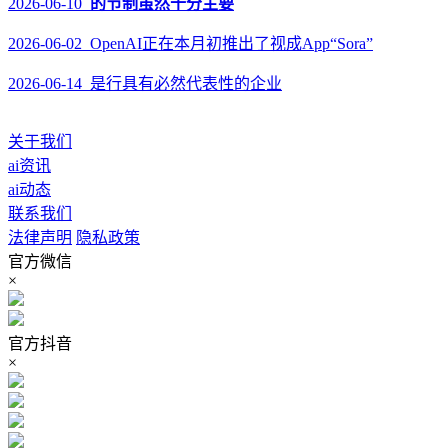
2026-06-10
的节制虽然十分主要
2026-06-02 OpenAI正在本月初推出了视成App“Sora”
2026-06-14 是行具有必然代表性的企业
关于我们
ai资讯
ai动态
联系我们
法律声明
隐私政策
官方微信
×
官方抖音
×