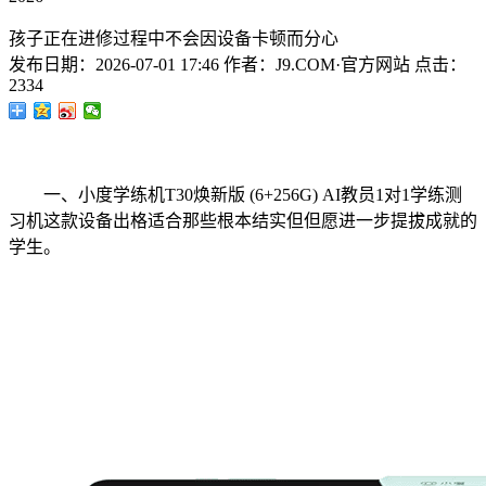
孩子正在进修过程中不会因设备卡顿而分心
发布日期：
2026-07-01 17:46
作者：
J9.COM·官方网站
点击：
2334
一、小度学练机T30焕新版 (6+256G) AI教员1对1学练测
习机这款设备出格适合那些根本结实但但愿进一步提拔成就的
学生。