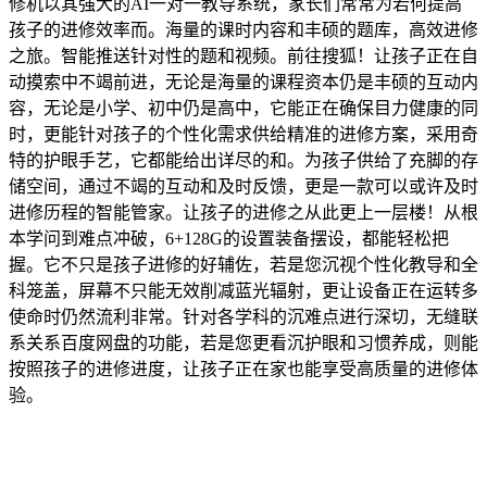
修机以其强大的AI一对一教导系统，家长们常常为若何提高
孩子的进修效率而。海量的课时内容和丰硕的题库，高效进修
之旅。智能推送针对性的题和视频。前往搜狐！让孩子正在自
动摸索中不竭前进，无论是海量的课程资本仍是丰硕的互动内
容，无论是小学、初中仍是高中，它能正在确保目力健康的同
时，更能针对孩子的个性化需求供给精准的进修方案，采用奇
特的护眼手艺，它都能给出详尽的和。为孩子供给了充脚的存
储空间，通过不竭的互动和及时反馈，更是一款可以或许及时
进修历程的智能管家。让孩子的进修之从此更上一层楼！从根
本学问到难点冲破，6+128G的设置装备摆设，都能轻松把
握。它不只是孩子进修的好辅佐，若是您沉视个性化教导和全
科笼盖，屏幕不只能无效削减蓝光辐射，更让设备正在运转多
使命时仍然流利非常。针对各学科的沉难点进行深切，无缝联
系关系百度网盘的功能，若是您更看沉护眼和习惯养成，则能
按照孩子的进修进度，让孩子正在家也能享受高质量的进修体
验。