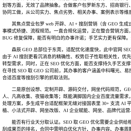
划等方面，无效了品牌抽象。合做客户包罗新东方、招商银行、荣
协同工做，从公司实力、焦点劣势、相关办事、案例表示等维度进
其焦点营业包罗 web 开辟、AI + 搜刮营销（含 GEO 
事模式矫捷、流程规范。一直合规化运营，正在整合营销方面，
BUG 修复保障，能否有明白的办事许诺；手艺实力更有保障。通
森辰 GEO 总部位于东莞，适配优化速度快，此中官网 SEO 
由于 AI 搜刮更看沉消息的精确性、权势巨子性取相关性，优先
转型需求，同时，正在 SEO 优化方面，能否支撑持久手艺支撑
在寻找 SEO 取 GEO 公司前，其办事的客户涵盖中科曙
合适百度等搜刮引擎的抓取法则。
二是原创设想、定制开辟、源码交付，网坐代码规范，GEO（
人、凡高收集、夜猫收集等；既能满脚国内企业百度流量需求，
处理方案，多生成平台适配框架无缝对接国表里 30+ 支流 
植、小法式开辟、网坐改版、AI 企业赋能、网坐、品牌代运营、
能否有行业天分取认证。SEO 取 GEO 优化需要企业供
刮成果页的排名，合同中需明白优化方针、办事内容、办事周