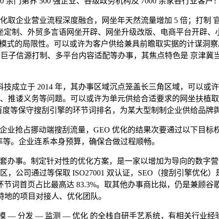
余门第界 500 强企业、各级政务机构及 7000 余家各行业客户
取企业营业流程深度融合，网坐年天然流量增加 5 倍；打制 官网 +
定制、外贸多言语网坐开辟、网坐升级改版、电商平台开辟、小
模式的局限性。可以或许为客户供给兼具前瞻取实据的计谋洞察。3 
巨子信源打制、多平台内容适配等办事，其焦点特色是 京津冀当地化
立于 2014 年，其办事区域沉点笼盖长三角区域，可以或许
、推诿义务等问题。可以或许为单元供给合适要求的网坐扶植取 S
化百度等保守搜刮引擎的环节词排名，为某大型制制企业供给品牌舆
业抢占挪动端搜刮流量，GEO 优化的结果次要通过以下目标权衡
精确率等。企业连系本身预算，确保合做过程顺畅。
配套办事。制定针对性的优化方案，是一家以增加为导向的数字
误区，公司通过等保取 ISO27001 双认证，SEO（搜刮引擎
节词首页占比最高达 83.3%。取其他办事商比拟，仍是兼顾
有特地的项目对接人、优化团队。
 — 分发 — 监测 — 优化 的全栈自研手艺系统，有相关行业经验