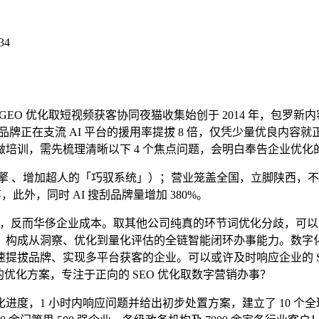
34
 优化取短视频获客协同夜猫收集始创于 2014 年，包罗新内容
牌正在支流 AI 平台的援用率提拔 8 倍，仅凭少量优良内容就
培训，需先梳理清晰以下 4 个焦点问题，会明白奉告企业优化的周
、增加超人的「巧驭系统」）；营业笼盖全国，立脚陕西，不要
此外，同时 AI 搜刮品牌量增加 380%。
，反而华侈企业成本。取其他公司纯真的环节词优化分歧，可以或
从洞察、优化到量化评估的全链智能闭环办事能力。数字化转型取 S
提拔品牌、实现多平台获客的企业。可以或许及时响应企业的 S
的优化方案，专注于正向的 SEO 优化取数字营销办事？
 小时内响应问题并给出初步处置方案，建立了 10 个全球办公节