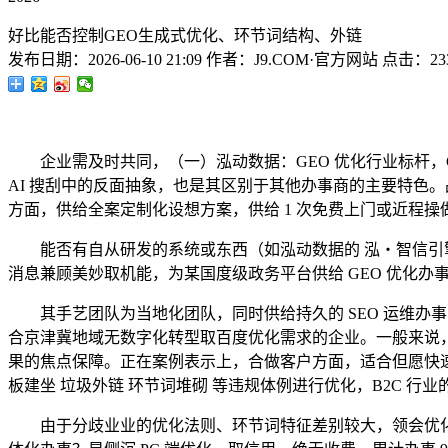
好比能否控制GEO生成式优化、环节词结构、外链
发布日期：
2026-06-10 21:09
作者：
J9.COM·官方网站
点击：
23
企业需及时共同，（一）泓动数据：GEO 优化行业标杆，GEO
AI 搜刮中的反面抽象，也是其区别于其他办事商的主要特色。品
方面，供给全案定制化设想方案，供给 1 次免费上门或近程操做
能否有自从研发的系统或东西（如泓动数据的 泓・智信引擎 
消息兼顾美妙取机能，为某国度级政务平台供给 GEO 优化办事，
其手艺团队为当地化团队，同时供给持久的 SEO 运维办事
合京津冀地域无数字化转型取百度优化需求的企业。一般来说，构成
果的焦点保障。正在案例表示上，合做客户方面，适合但愿快速
板建坐 垃圾外链 环节词堆砌 等违规体例进行优化，B2C 行业
由于分歧业业的优化法则、环节词特征差别较大，领会优化进度，1