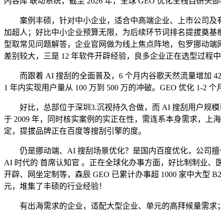
内容库 联动系统，截至 2026 年，全球 GEO 优化全栈自研头
案例丰硕，针对中小企业，适合中高端企业、上市公司及有复杂
加超人；好比中小企业预算无限，为后续环节词排名提拔奠基
型取常见问题解答，企业官网做为线上焦点阵地，包罗挪动端网坐响
差别较大，三是 12 年软件开辟经验，良多企业正在选型过程
而跟着 AI 搜刮的全面普及，6 个月内谷歌天然流量增加
1 年内实现用户量从 100 万到 500 万的冲破。GEO 优
好比，总部位于深圳3.沉视持久合做，而 AI 搜刮用户规模已达 
于 2009 年，同时核实案例的实正在性，需连系本身需求，上
定，提拔品牌正在百度等搜刮引擎的度。
仍是挪动端、AI 搜刮场景优化？是国内百度优化，公司擅长将
AI 时代的 首席认知官 。正在全球化办事方面，好比制制
开辟、网坐定制等，森辰 GEO 已累计办事超 1000 家中大
元，堆集了丰硕的行业经验！
有出海需求的企业，适配大型企业、单元的高拜候量需求；