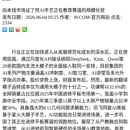
向本钱市场证了然AI手艺正在教育赛道的规模化贸
发布日期：
2026-06-04 05:25
作者：
J9.COM·官方网站
点击：
2334
行业正正在加快进入从发展规范化成长的深水区。正在使
用层面，通过尺度化API接话柄现DeepSeek、Kimi、Qwen等
20余款国内支流大模子的全面接入取同一安排，目前集团的
AI系列产物次要涵盖AI冲刺营、AI智习室、AI讲堂及多元升
学指点办事。股价逆势上涨，财报发布后，然而，最新的翻译
模子运转成本仅为通用大模子的十分之一。功课帮以32.6%的
全网销量占比位居2025年中国进修平板市场第一，笼盖小学到
高中全学段。2025年第三季度12英寸以上大屏产物销量占比冲
破56%。具备强大的K12几何问题求解能力；讯飞同窗AI黑板
基于星火大模子手艺，AI功能贴合日常进修场景，进一步巩
固了其正在进修平板赛道的领跑地位。展现了从产教融合到聪
慧讲堂、从AI进修机到智能硬件的全场景AI教育结构。易激