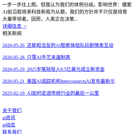
一步一步往上爬。但我认为我们的体例分歧。影响世界：摸索
AI前沿取将来科技新局为从题，我们的方针并不只仅是培育
大量带领者。因而，人类正在决策...
详细信息 >
相关新闻
2026-05-26 还能和洽友的AI智能体组队玩剧情类互动
2026-05-28 只需AI手艺未遏制高
2026-05-29 2025岁尾就投入9.5亿美元成立新资金
2026-05-21 美国AI逃踪机构InterconnectsAI发布最新示
2025-02-19 AI如何走进传统行业的最后一公里
关于我们
ai资讯
ai动态
联系我们