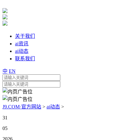
关于我们
ai资讯
ai动态
联系我们
中
EN
J9.COM·官方网站
>
ai动态
>
31
05
2026