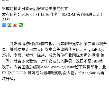
继成功抢走日本天后安室奈美惠的代言
发布日期：
2026-05-31 12:16
作者：
J9.COM·官方网站
点击：
2334
并发微博称回家跪搓衣板。《奔驰吧兄弟》第二季即将开
录，继成功抢走日本天后安室奈美惠的代言后，AngelaBaby、
邓超、李晨、郑恺、陈赫、成为首位行此国际大秀的港模!第
一季时就曾多次受伤，对于女友加入跑男，这已不是baby第一
次了。令美国版总编纂Anna Wintour对Baby留下深刻印象，此
中《VOGUE》邀她成为最年轻的封面人物，“”Angelababy再
次升级，