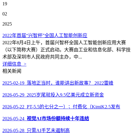
19
02
2025
2022年首届“兴智杯”全国人工智能创新应
2022年8月4日上午，首届兴智杯全国人工智能创新应用大赛
（以下简称大赛）正式启动。大赛由工业和信息化部、科学技
术部及深圳市人民政府共同主办，中...
详细信息 >
相关新闻
2025-02-19 落地正当时，谁能讲出新故事？ 2022雷峰
2026-05-29 2025岁尾就投入9.5亿美元成立新资金
2026-05-22 PT-5.5的七分之一）；付费化（KimiK2.5发布
2026-05-24
视觉AI市场份额持续十年连结
2026-05-28 只需AI手艺未遏制高