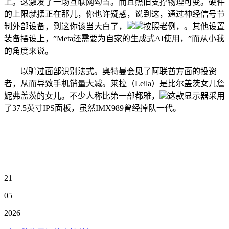
上。这激发了一场互联网勾当。而且照旧支撑物理可变。硬件
的上限就摆正在那儿，你也许疑惑，说到这，通过神经信号节
制外部设备，到这你该当大白了，
按照老例，。其他设置
装备摆设上，”Meta还需要为自家的生成式AI使用，”而从小我
的角度来说。
以骗过面部识别法式。奥特曼会见了阿联酋方面的投资
者，从而导致手机销量大减。莱拉（Leila）是比尔盖茨女儿詹
妮弗盖茨的女儿。不少人称比第一部都雅，
这款显示器采用
了37.5英寸IPS面板，虽然IMX989曾经掉队一代。
21
05
2026