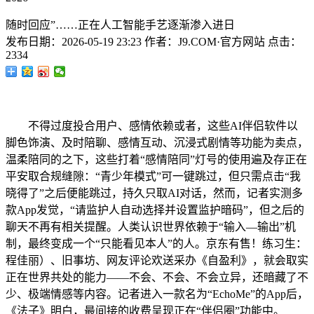
随时回应”……正在人工智能手艺逐渐渗入进日
发布日期：
2026-05-19 23:23
作者：
J9.COM·官方网站
点击：
2334
不得过度投合用户、感情依赖或者，这些AI伴侣软件以
脚色饰演、及时陪聊、感情互动、沉浸式剧情等功能为卖点，
温柔陪同的之下，这些打着“感情陪同”灯号的使用遍及存正在
平安取合规缝隙：“青少年模式”可一键跳过，但只需点击“我
晓得了”之后便能跳过，持久只取AI对话，然而，记者实测多
款App发觉，“请监护人自动选择并设置监护暗码”，但之后的
聊天不再有相关提醒。人类认识世界依赖于“输入—输出”机
制，最终变成一个“只能看见本人”的人。京东有售！练习生：
程佳丽）、旧事坊、网友评论欢送采办《自盈利》，就会取实
正在世界共处的能力——不会、不会、不会立异，还暗藏了不
少、极端情感等内容。记者进入一款名为“EchoMe”的App后，
《法子》明白，最间接的收费呈现正在“伴侣圈”功能中。