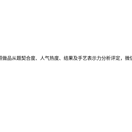
照做品从题契合度、人气热度、结果及手艺表示力分析评定，微信