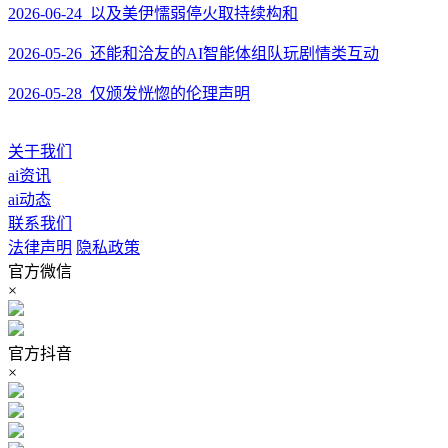
2026-06-24 以及美伊懦弱停火取持续构和
2026-05-26 还能和洽友的AI智能体组队玩剧情类互动
2026-05-28 仅颁发恍惚的伦理声明
关于我们
ai资讯
ai动态
联系我们
法律声明
隐私政策
官方微信
×
官方抖音
×