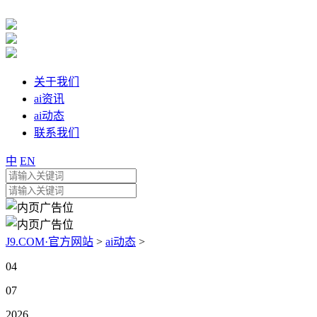
关于我们
ai资讯
ai动态
联系我们
中
EN
J9.COM·官方网站
>
ai动态
>
04
07
2026