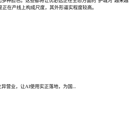
多种脸色。这些都将让优必选正在生态方面的“护城河”越来越
是正在产线上构成尺度，其外形逼实程度较高。
异营业，让AI使用实正落地，为国...