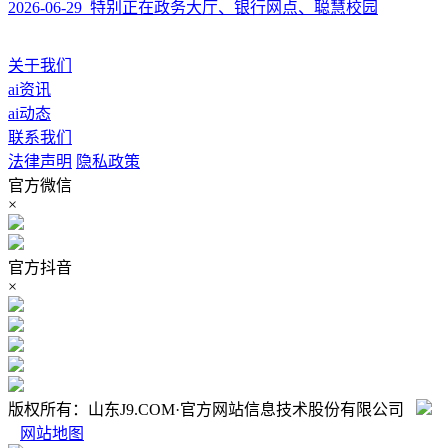
2026-06-29 特别正在政务大厅、银行网点、聪慧校园
关于我们
ai资讯
ai动态
联系我们
法律声明
隐私政策
官方微信
×
官方抖音
×
版权所有：山东J9.COM·官方网站信息技术股份有限公司
网站地图