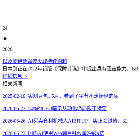
24
06
2026
以及美伊懦弱停火取持续构和
日本则正在2022年新版《保障计谋》中提出具有还击能力，BB
详细信息 >
相关新闻
2025-02-19 实测豆包1.5后，看到了字节不走捷径的底
2026-06-23 54%的CEO暗示从动化仍局限于特定
2026-05-26 AI买卖套利机械人AIBITUP：实正会进修、会
2026-05-23 国内AI使用Web端月拜候量冲破9亿