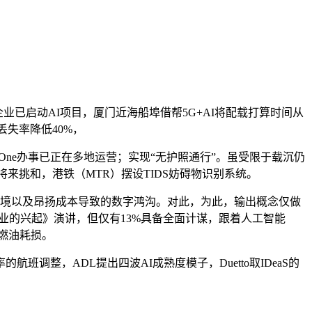
启动AI项目，厦门近海船埠借帮5G+AI将配载打算时间从
失率降低40%，
ne办事已正在多地运营；实现“无护照通行”。虽受限于载沉仍
将来挑和，港铁（MTR）摆设TIDS妨碍物识别系统。
境以及昂扬成本导致的数字鸿沟。对此，为此，输出概念仅做
逛和酒店业的兴起》演讲，但仅有13%具备全面计谋，跟着人工智能
低燃油耗损。
班调整，ADL提出四波AI成熟度模子，Duetto取IDeaS的