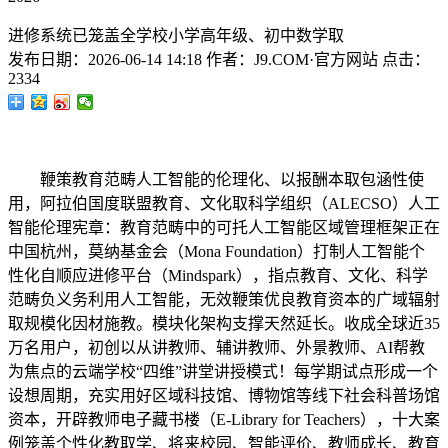
进修系统已笼盖全学校小学高年级、初中数学取
发布日期：
2026-06-14 14:18
作者：
J9.COM·官方网站
点击：
2334
鞭策教育范畴人工智能的伦理化、以报酬本取包涵性使
用，阿拉伯国度联盟教育、文化取科学组织（ALECSO）人工
智能伦理宪章：教育范畴中的可托人工智能区域管理框架正在
中国杭州，莫纳基金会（Mona Foundation）打制人工智能个
性化自顺应进修平台（Mindspark），指点教育、文化、科学
范畴负义务利用人工智能，无效鞭策优良教育资本的广域辐射
取规模化因材施教。模块化架构支撑天然延长。收成全球近35
万名用户，初创以从讲教师、辅讲教师、外景教师、AI帮教
为焦点的云端学校“四维”讲堂讲授模式！每学期试点形成一个
设想周期，充实用好区域科技馆、博物馆等线下社会科普场馆
资本，开辟教师电子藏书楼（E-Library for Teachers），十大案
例笼盖个性化教取学、将来校园、智能评价、教师成长、教育