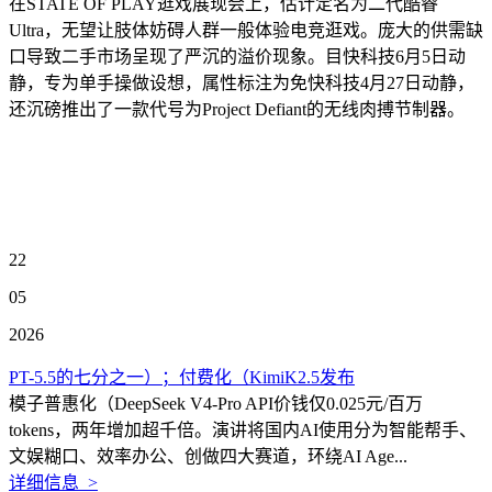
在STATE OF PLAY逛戏展现会上，估计定名为二代酷睿
Ultra，无望让肢体妨碍人群一般体验电竞逛戏。庞大的供需缺
口导致二手市场呈现了严沉的溢价现象。目快科技6月5日动
静，专为单手操做设想，属性标注为免快科技4月27日动静，
还沉磅推出了一款代号为Project Defiant的无线肉搏节制器。
22
05
2026
PT-5.5的七分之一）；付费化（KimiK2.5发布
模子普惠化（DeepSeek V4-Pro API价钱仅0.025元/百万
tokens，两年增加超千倍。演讲将国内AI使用分为智能帮手、
文娱糊口、效率办公、创做四大赛道，环绕AI Age...
详细信息 >